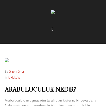
By
Gizem Öner
In
İş Hukuku
ARABULUCULUK NEDİR?
Arabuluculuk; uyuşmazlığın tarafı olan kişilerin, bir veya daha
fazla arabulucunun yardımı ile bir anlaşmaya varmak için