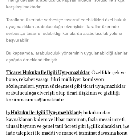
“Hangi davalar arabuluculuk kapsamındadır” sorusu ile sıkça
karşılaşılmaktadır.
Tarafların üzerinde serbestçe tasarruf edebildikleri özel hukuk
uyuşmazlıkları arabuluculuğa elverişlidir. Taraflar üzerinde
serbestçe tasarruf edebildiği konularda arabuluculuk yoluna
başvurabilir.
Bu kapsamda, arabuluculuk yönteminin uygulanabildiği alanlar
aşağıda örneklendirilmiştir.
Ticaret Hukuku İle İlgili Uyuşmazlıklar
: Özellikle çek ve
bono, rekabet yasağı, fikri mülkiyet, komisyon
sözleşmeleri, yayım sözleşmesi gibi ticari uyuşmazlıklar
arabuluculuğa elverişli olup ticari ilişkinin ve gizliliği
korunmasını sağlamaktadır.
İş Hukuku İle İlgili Uyuşmazlıklar:
İş hukukundan
kaynaklanan kıdem ve ihbar tazminatı, fazla mesai ücreti,
ulusal bayram ve genel tatil ücreti gibi işçilik alacakları, işe
iade talepleri ile maddi ve manevi tazminat davasına konu