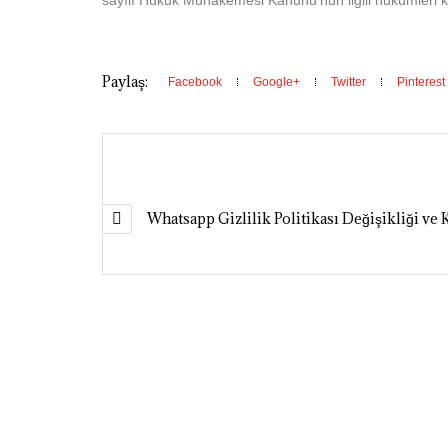
sayılı Hukuk Muhakemesi Kanunu’nun ilgili hükümleri 
Paylaş:
Facebook
Google+
Twitter
Pinterest
Whatsapp Gizlilik Politikası Değişikliği ve