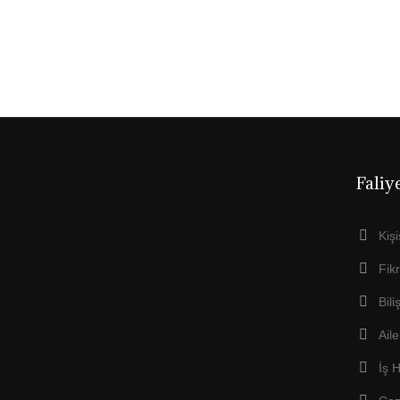
Faliy
Kiş
Fik
Bil
Ail
İş 