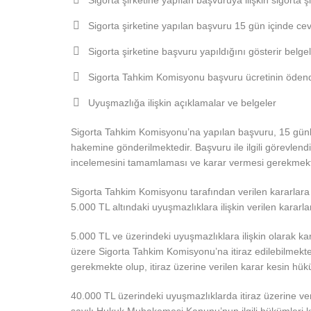
Sigorta şirketine yapılan başvuruya ilişkin sigorta ş
Sigorta şirketine yapılan başvuru 15 gün içinde ce
Sigorta şirketine başvuru yapıldığını gösterir belgel
Sigorta Tahkim Komisyonu başvuru ücretinin ödend
Uyuşmazlığa ilişkin açıklamalar ve belgeler
Sigorta Tahkim Komisyonu’na yapılan başvuru, 15 günlü
hakemine gönderilmektedir. Başvuru ile ilgili görevlend
incelemesini tamamlaması ve karar vermesi gerekmekt
Sigorta Tahkim Komisyonu tarafından verilen kararlara k
5.000 TL altındaki uyuşmazlıklara ilişkin verilen kararl
5.000 TL ve üzerindeki uyuşmazlıklara ilişkin olarak ka
üzere Sigorta Tahkim Komisyonu’na itiraz edilebilmekte
gerekmekte olup, itiraz üzerine verilen karar kesin hükü
40.000 TL üzerindeki uyuşmazlıklarda itiraz üzerine ve