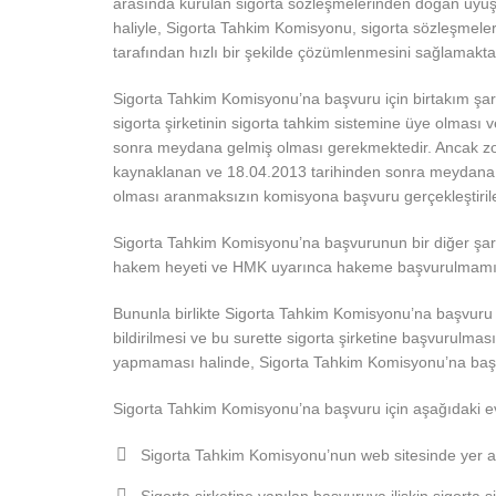
arasında kurulan sigorta sözleşmelerinden doğan uyu
haliyle, Sigorta Tahkim Komisyonu, sigorta sözleşmel
tarafından hızlı bir şekilde çözümlenmesini sağlamakta
Sigorta Tahkim Komisyonu’na başvuru için birtakım şart
sigorta şirketinin sigorta tahkim sistemine üye olması 
sonra meydana gelmiş olması gerekmektedir. Ancak zor
kaynaklanan ve 18.04.2013 tarihinden sonra meydana g
olması aranmaksızın komisyona başvuru gerçekleştirileb
Sigorta Tahkim Komisyonu’na başvurunun bir diğer şartı 
hakem heyeti ve HMK uyarınca hakeme başvurulmamış
Bununla birlikte Sigorta Tahkim Komisyonu’na başvuru ya
bildirilmesi ve bu surette sigorta şirketine başvurulmas
yapmaması halinde, Sigorta Tahkim Komisyonu’na başvu
Sigorta Tahkim Komisyonu’na başvuru için aşağıdaki e
Sigorta Tahkim Komisyonu’nun web sitesinde yer a