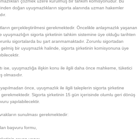
şmazlıkları çözmek üzere kurulmuş bir tahkim komisyonudur. Bu
erinden doğan uyuşmazlıkların sigorta alanında uzman hakemler
dır.
ların gerçekleştirilmesi gerekmektedir. Öncelikle anlaşmazlık yaşanan
ve uyuşmazlığın sigorta şirketinin tahkim sistemine üye olduğu tarihten
unlu sigortalarda bu şart aranmamaktadır. Zorunlu sigortadan
elmiş bir uyuşmazlık halinde, sigorta şirketinin komisyonuna üye
ilecektir.
ise, uyuşmazlığa ilişkin konu ile ilgili daha önce mahkeme, tüketici
 olmasıdır.
pılmadan önce, uyuşmazlık ile ilgili taleplerin sigorta şirketine
ı gerekmektedir. Sigorta şirketinin 15 gün içerisinde olumlu geri dönüş
ru yapılabilecektir.
vrakların sunulması gerekmektedir:
lan başvuru formu,