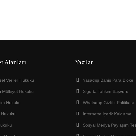
et Alanları
Yazılar
isel Veriler Hukuku
Yasadışı Bahis Para Bloke
ri Mülkiyet Hukuku
Sigorta Tahkim Başvuru
işim Hukuku
Whatsapp Gizlilik Politikası
e Hukuku
İnternette İçerik Kaldırma
Hukuku
Sosyal Medya Paylaşım Tes