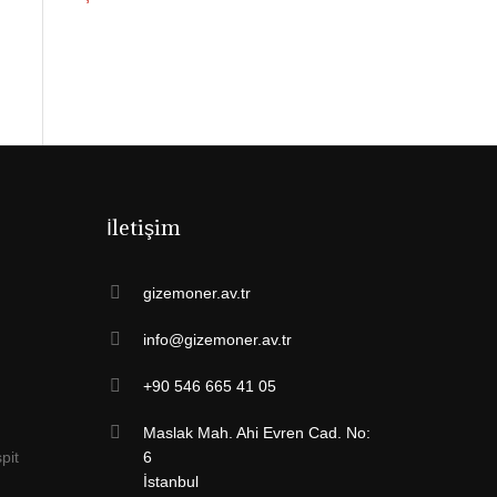
İletişim
gizemoner.av.tr
info@gizemoner.av.tr
+90 546 665 41 05
Maslak Mah. Ahi Evren Cad. No:
pit
6
İstanbul