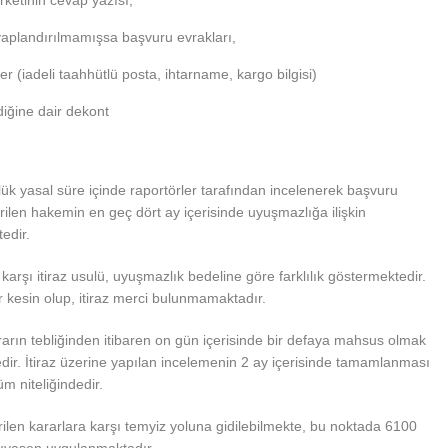
irketinin cevap yazısı,
vaplandırılmamışsa başvuru evrakları,
er (iadeli taahhütlü posta, ihtarname, kargo bilgisi)
iğine dair dekont
k yasal süre içinde raportörler tarafından incelenerek başvuru
irilen hakemin en geç dört ay içerisinde uyuşmazlığa ilişkin
edir.
arşı itiraz usulü, uyuşmazlık bedeline göre farklılık göstermektedir.
ar kesin olup, itiraz merci bulunmamaktadır.
rarın tebliğinden itibaren on gün içerisinde bir defaya mahsus olmak
dir. İtiraz üzerine yapılan incelemenin 2 ay içerisinde tamamlanması
m niteliğindedir.
rilen kararlara karşı temyiz yoluna gidilebilmekte, bu noktada 6100