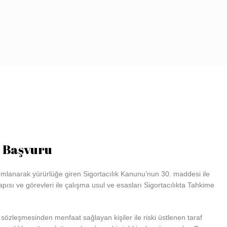
Ana Sayfa
Hakkında
 Başvuru
mlanarak yürürlüğe giren Sigortacılık Kanunu’nun 30. maddesi ile
sı ve görevleri ile çalışma usul ve esasları Sigortacılıkta Tahkime
sözleşmesinden menfaat sağlayan kişiler ile riski üstlenen taraf