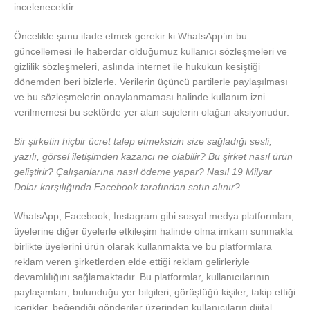
incelenecektir.
Öncelikle şunu ifade etmek gerekir ki WhatsApp’ın bu
güncellemesi ile haberdar olduğumuz kullanıcı sözleşmeleri ve
gizlilik sözleşmeleri, aslında internet ile hukukun kesiştiği
dönemden beri bizlerle. Verilerin üçüncü partilerle paylaşılması
ve bu sözleşmelerin onaylanmaması halinde kullanım izni
verilmemesi bu sektörde yer alan sujelerin olağan aksiyonudur.
Bir şirketin hiçbir ücret talep etmeksizin size sağladığı sesli,
yazılı, görsel iletişimden kazancı ne olabilir? Bu şirket nasıl ürün
geliştirir? Çalışanlarına nasıl ödeme yapar? Nasıl 19 Milyar
Dolar karşılığında Facebook tarafından satın alınır?
WhatsApp, Facebook, Instagram gibi sosyal medya platformları,
üyelerine diğer üyelerle etkileşim halinde olma imkanı sunmakla
birlikte üyelerini ürün olarak kullanmakta ve bu platformlara
reklam veren şirketlerden elde ettiği reklam gelirleriyle
devamlılığını sağlamaktadır. Bu platformlar, kullanıcılarının
paylaşımları, bulunduğu yer bilgileri, görüştüğü kişiler, takip ettiği
içerikler, beğendiği gönderiler üzerinden kullanıcıların dijital