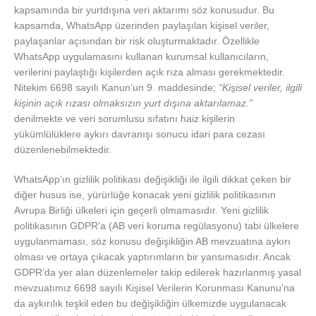
kapsamında bir yurtdışına veri aktarımı söz konusudur. Bu
kapsamda, WhatsApp üzerinden paylaşılan kişisel veriler,
paylaşanlar açısından bir risk oluşturmaktadır. Özellikle
WhatsApp uygulamasını kullanan kurumsal kullanıcıların,
verilerini paylaştığı kişilerden açık rıza alması gerekmektedir.
Nitekim 6698 sayılı Kanun’un 9. maddesinde;
“Kişisel veriler, ilgili
kişinin açık rızası olmaksızın yurt dışına aktarılamaz.”
denilmekte ve veri sorumlusu sıfatını haiz kişilerin
yükümlülüklere aykırı davranışı sonucu idari para cezası
düzenlenebilmektedir.
WhatsApp’ın gizlilik politikası değişikliği ile ilgili dikkat çeken bir
diğer husus ise, yürürlüğe konacak yeni gizlilik politikasının
Avrupa Birliği ülkeleri için geçerli olmamasıdır. Yeni gizlilik
politikasının GDPR’a (AB veri koruma regülasyonu) tabi ülkelere
uygulanmaması, söz konusu değişikliğin AB mevzuatına aykırı
olması ve ortaya çıkacak yaptırımların bir yansımasıdır. Ancak
GDPR’da yer alan düzenlemeler takip edilerek hazırlanmış yasal
mevzuatımız 6698 sayılı Kişisel Verilerin Korunması Kanunu’na
da aykırılık teşkil eden bu değişikliğin ülkemizde uygulanacak