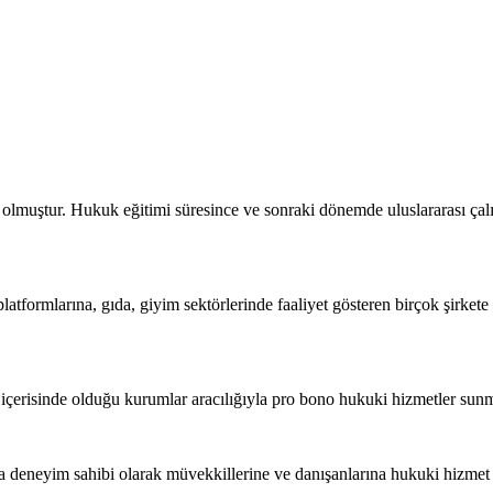
olmuştur. Hukuk eğitimi süresince ve sonraki dönemde uluslararası çal
platformlarına, gıda, giyim sektörlerinde faaliyet gösteren birçok şirket
i içerisinde olduğu kurumlar aracılığıyla pro bono hukuki hizmetler sun
da deneyim sahibi olarak müvekkillerine ve danışanlarına hukuki hizmet