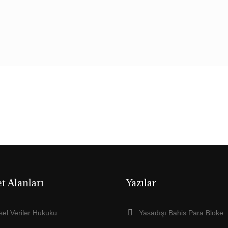
Ana Sayfa
Hakkında
et Alanları
Yazılar
isel Veriler Hukuku
Yasadışı Bahis Para Bloke