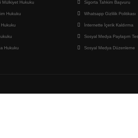
ri Mülkiyet Hukuku
Sigorta Tahkim Başvuru
işim Hukuku
Whatsapp Gizlilik Politikası
e Hukuku
İnternette İçerik Kaldırma
Hukuku
Sosyal Medya Paylaşım Tes
a Hukuku
Sosyal Medya Düzenleme