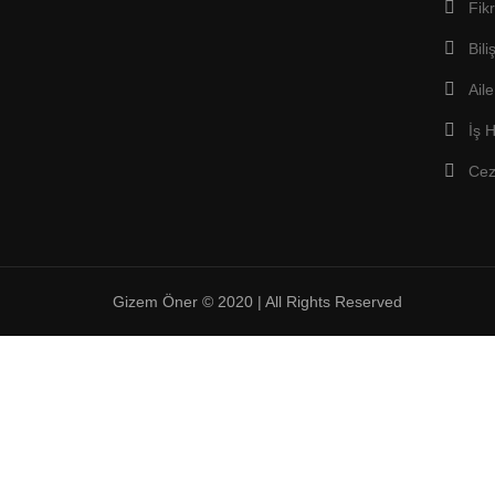
Fik
Bil
Ail
İş 
Cez
Gizem Öner © 2020 | All Rights Reserved