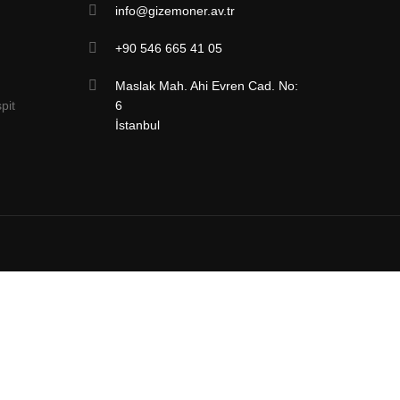
info@gizemoner.av.tr
+90 546 665 41 05
Maslak Mah. Ahi Evren Cad. No:
pit
6
İstanbul